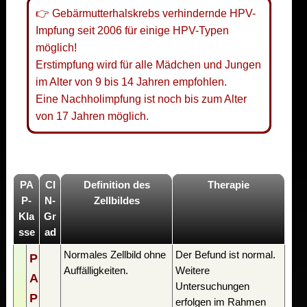
👉 Gebärmutterhalskrebs verhindernde HPV-
Impfung seit 2006 für einige HPV-Typen
möglich!
Erstimpfung wird für alle Mädchen und Jungen
im Alter von 9 bis 14 Jahren empfohlen.
Eine Nachholimpfung ist noch bis zum Alter
von 17 Jahren möglich.
PA
CI
Definition des
Therapie
P-
N-
Zellbildes
Kla
Gr
sse
ad
Normales Zellbild ohne
Der Befund ist normal.
P
Auffälligkeiten.
Weitere
A
Untersuchungen
P
erfolgen im Rahmen