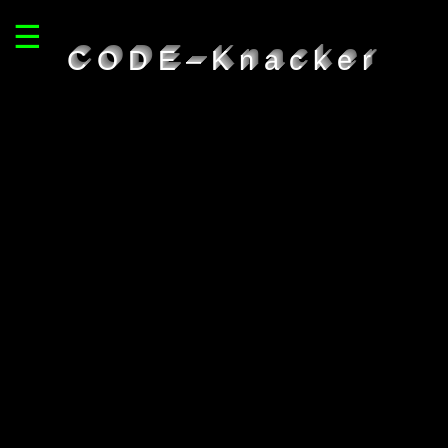
☰
CODE–Knacker