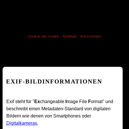
Lexikon der Codes - Symbole - Kurzzeichen
EXIF-BILDINFORMATIONEN
Exif steht für "
Ex
changeable
I
mage File
F
ormat" und
beschreibt einen Metadaten-Standard von digitalen
Bildern wie denen von Smartphones oder
Digitalkameras
.