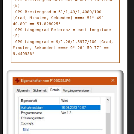
(N)

 GPS Breitengrad = 51/1,49/1,4089/100 
[Grad, Minuten, Sekunden] ===> 51° 49′ 
40.89″ == 51.828025°

 GPS Längengrad Referenz = east longitude 
(E)

 GPS Längengrad = 9/1,26/1,5977/100 [Grad, 
Minuten, Sekunden] ===> 9° 26′ 59.77″ == 