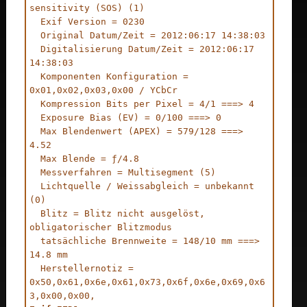
sensitivity (SOS) (1)

  Exif Version = 0230

  Original Datum/Zeit = 2012:06:17 14:38:03

  Digitalisierung Datum/Zeit = 2012:06:17 
14:38:03

  Komponenten Konfiguration = 
0x01,0x02,0x03,0x00 / YCbCr

  Kompression Bits per Pixel = 4/1 ===> 4

  Exposure Bias (EV) = 0/100 ===> 0

  Max Blendenwert (APEX) = 579/128 ===> 
4.52

  Max Blende = ƒ/4.8

  Messverfahren = Multisegment (5)

  Lichtquelle / Weissabgleich = unbekannt 
(0)

  Blitz = Blitz nicht ausgelöst, 
obligatorischer Blitzmodus

  tatsächliche Brennweite = 148/10 mm ===> 
14.8 mm

  Herstellernotiz = 
0x50,0x61,0x6e,0x61,0x73,0x6f,0x6e,0x69,0x6