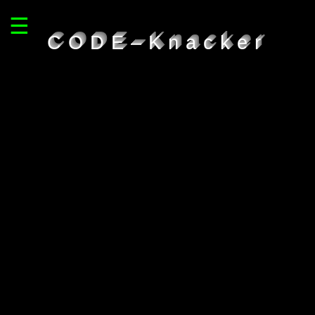
☰
CODE–Knacker