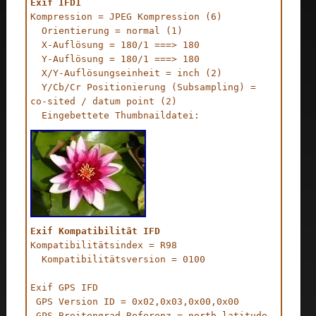
Exif IFD1
Kompression = JPEG Kompression (6)

  Orientierung = normal (1)

  X-Auflösung = 180/1 ===> 180

  Y-Auflösung = 180/1 ===> 180

  X/Y-Auflösungseinheit = inch (2)

  Y/Cb/Cr Positionierung (Subsampling) = 
co-sited / datum point (2)

Exif Kompatibilität IFD
Kompatibilitätsindex = R98

  Kompatibilitätsversion = 0100

Exif GPS IFD

 GPS Version ID = 0x02,0x03,0x00,0x00

 GPS Breitengrad Referenz = north latitude 