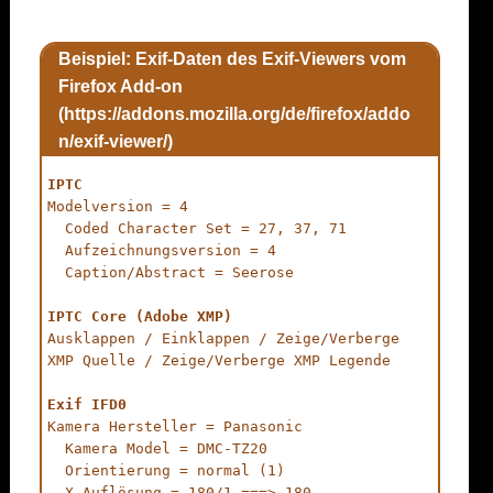
Beispiel: Exif-Daten des Exif-Viewers vom
Firefox Add-on
(https://addons.mozilla.org/de/firefox/addo
n/exif-viewer/)
IPTC
Modelversion = 4

  Coded Character Set = 27, 37, 71

  Aufzeichnungsversion = 4

  Caption/Abstract = Seerose

IPTC Core (Adobe XMP)
Ausklappen / Einklappen / Zeige/Verberge 
XMP Quelle / Zeige/Verberge XMP Legende

Exif IFD0
Kamera Hersteller = Panasonic

  Kamera Model = DMC-TZ20

  Orientierung = normal (1)

  X-Auflösung = 180/1 ===> 180
