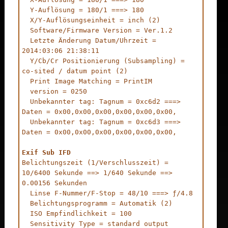
  Y-Auflösung = 180/1 ===> 180

  X/Y-Auflösungseinheit = inch (2)

  Software/Firmware Version = Ver.1.2

  Letzte Änderung Datum/Uhrzeit = 
2014:03:06 21:38:11

  Y/Cb/Cr Positionierung (Subsampling) = 
co-sited / datum point (2)

  Print Image Matching = PrintIM

  version = 0250

  Unbekannter tag: Tagnum = 0xc6d2 ===> 
Daten = 0x00,0x00,0x00,0x00,0x00,0x00,

  Unbekannter tag: Tagnum = 0xc6d3 ===> 
Daten = 0x00,0x00,0x00,0x00,0x00,0x00,

Exif Sub IFD
Belichtungszeit (1/Verschlusszeit) = 
10/6400 Sekunde ==> 1/640 Sekunde ==> 
0.00156 Sekunden

  Linse F-Nummer/F-Stop = 48/10 ===> ƒ/4.8

  Belichtungsprogramm = Automatik (2)

  ISO Empfindlichkeit = 100

  Sensitivity Type = standard output 