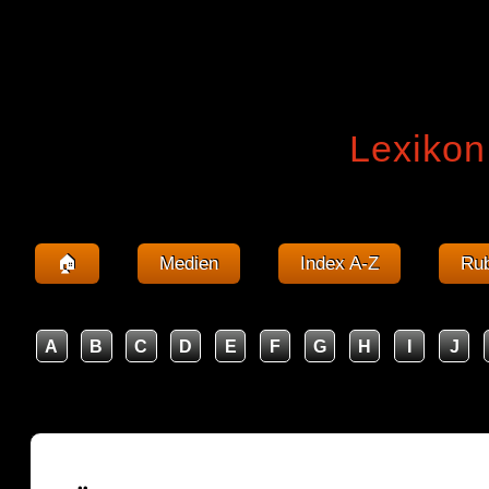
Lexikon
🏠
Medien
Index A-Z
Rub
A
B
C
D
E
F
G
H
I
J