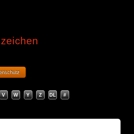
zzeichen
enschutz
V
W
Y
Z
DL
#