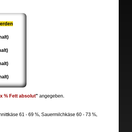
werden
alt)
alt)
alt)
alt)
x % Fett absolut
"
angegeben.
chnittkäse 61 - 69 %, Sauermilchkäse 60 - 73 %,