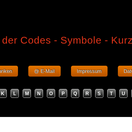
 der Codes - Symbole - Kur
riken
@ E-Mail
Impressum
Dat
K
L
M
N
O
P
Q
R
S
T
U