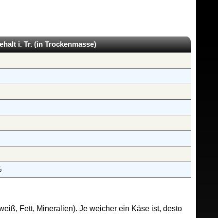
ehalt i. Tr. (in Trockenmasse)
%
iß, Fett, Mineralien). Je weicher ein Käse ist, desto