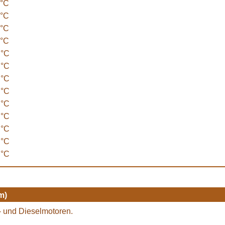
 °C
 °C
 °C
 °C
 °C
 °C
 °C
 °C
 °C
 °C
 °C
 °C
 °C
m)
n- und Dieselmotoren.