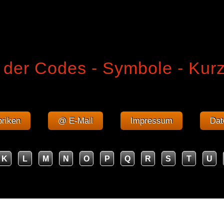
 der Codes - Symbole - Kur
riken
@ E-Mail
Impressum
Dat
K
L
M
N
O
P
Q
R
S
T
U