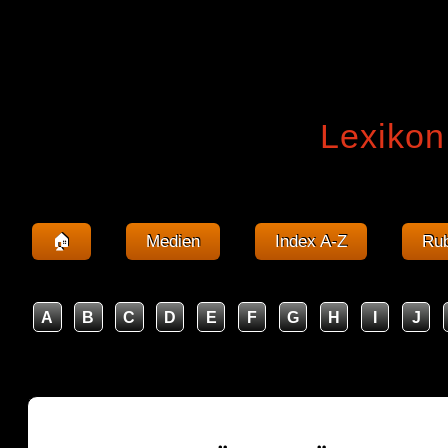
Lexikon
🏠
Medien
Index A-Z
Rub
A
B
C
D
E
F
G
H
I
J