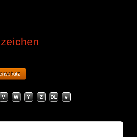
zzeichen
enschutz
V
W
Y
Z
DL
#