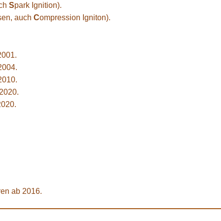
uch
S
park Ignition).
sen, auch
C
ompression Igniton).
2001.
2004.
2010.
2020.
2020.
ren ab 2016.