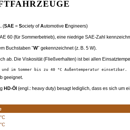
FTFAHRZEUGE
.
(
SAE
=
S
ociety of
A
utomotive
E
ngineers)
E 60 (für Sommerbetrieb), eine niedrige SAE-Zahl kennzeichne
dem Buchstaben "
W
" gekennzeichnet (z. B. 5 W).
ab. Die Viskosität (Fließverhalten) ist bei allen Einsatztemp
 und im Sommer bis zu 40 °C Außentemperatur einsetzbar.
b geeignet.
ng
HD-Öl
(engl.: heavy duty) besagt lediglich, dass es sich um 
e
 °C
 °C