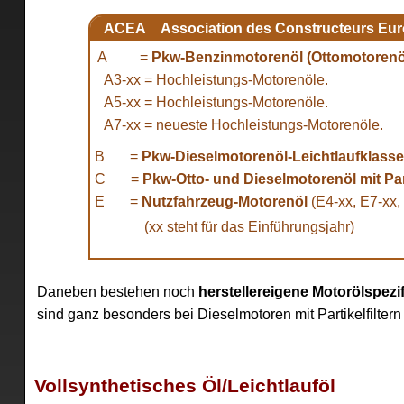
ACEA Association des Constructeurs Euro
A =
Pkw-Benzinmotorenöl (Ottomotorenöl
A3-xx = Hochleistungs-Motorenöle.
A5-xx = Hochleistungs-Motorenöle.
A7-xx = neueste Hochleistungs-Motorenöle.
B =
Pkw-Dieselmotorenöl-Leichtlaufklasse
C =
Pkw-Otto- und Dieselmotorenöl mit Part
E =
Nutzfahrzeug-Motorenöl
(E4-xx, E7-xx,
(xx steht für das Einführungsjahr)
Daneben bestehen noch
herstellereigene Motorölspezi
sind ganz besonders bei Dieselmotoren mit Partikelfiltern
Vollsynthetisches Öl/Leichtlauföl