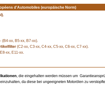
péens d'Automobiles (europäische Norm)
).
- (B4-xx, B5-xx, B7-xx).
ikelfilter
(C2-xx, C3-xx, C4-xx, C5-xx, C6-xx, C7-xx).
 E8-xx, E11-xx.
fikationen
, die eingehalten werden müssen um Garantieanspr
 einzuhalten, da diese bei ungeeigneten Motorölen zu verstopften