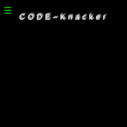
☰
CODE–Knacker