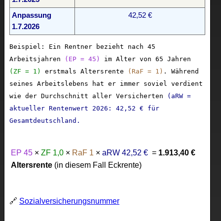
Anpassung
42,52 €
1.7.2026
Beispiel: Ein Rentner bezieht nach 45
Arbeitsjahren
(EP = 45)
im Alter von 65 Jahren
(ZF = 1)
erstmals Altersrente
(RaF = 1)
. Während
seines Arbeitslebens hat er immer soviel verdient
wie der Durchschnitt aller Versicherten
(aRW =
aktueller Rentenwert 2026: 42,52 € für
Gesamtdeutschland.
EP 45
×
ZF 1,0
×
RaF 1
×
aRW 42,52 €
=
1.913,40 €
Altersrente
(in diesem Fall Eckrente)
🔗
Sozialversicherungsnummer