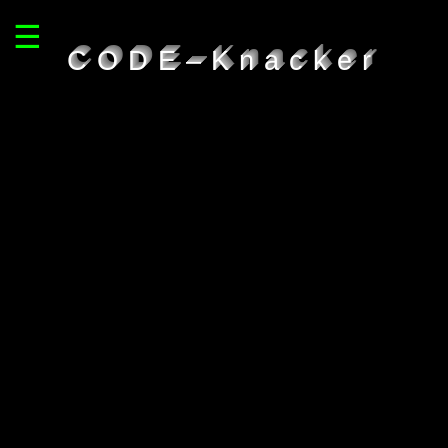
☰
CODE–Knacker