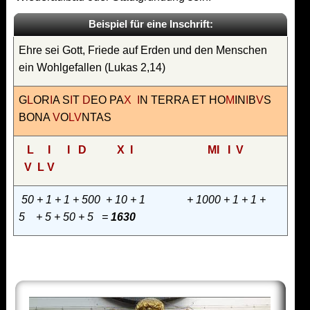
Beispiel für eine Inschrift:
Ehre sei Gott, Friede auf Erden und den Menschen
ein Wohlgefallen (Lukas 2,14)
G
L
OR
I
A S
I
T
D
EO PA
X
I
N TERRA ET HO
M
IN
I
B
V
S
BONA
V
O
LV
NTAS
L
I
I
D
X I
MI I V
V L V
50 + 1 + 1 + 500 + 10 + 1 + 1000 + 1 + 1 +
5 + 5 + 50 + 5 =
1630