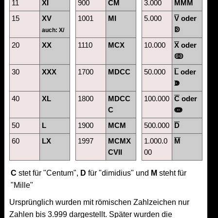
11
XI
900
CM
3.000
MMM
15
XV
1001
MI
5.000
V
oder
ↁ
auch: X/
20
XX
1110
MCX
10.000
X
oder
ↂ
30
XXX
1700
MDCC
50.000
L
oder
ↇ
40
XL
1800
MDCC
100.000
C
oder
C
ↈ
50
L
1900
MCM
500.000
D
60
LX
1997
MCMX
1.000.0
M
CVII
00
C
stet für "Centum",
D
für "dimidius" und
M
steht für
"Mille"
Ursprünglich wurden mit römischen Zahlzeichen nur
Zahlen bis 3.999 dargestellt. Später wurden die