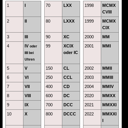
1
I
70
LXX
1998
MCMX
CVIII
2
II
80
LXXX
1999
MCMX
CIX
3
III
90
XC
2000
MM
4
IV
99
XCIX
2001
MMI
oder
oder IC
IIII bei
Uhren
5
V
150
CL
2002
MMII
6
VI
250
CCL
2003
MMIII
7
VII
400
CD
2004
MMIV
8
VIII
600
DC
2020
MMXX
9
IX
700
DCC
2021
MMXXI
10
X
800
DCCC
2022
MMXXI
I