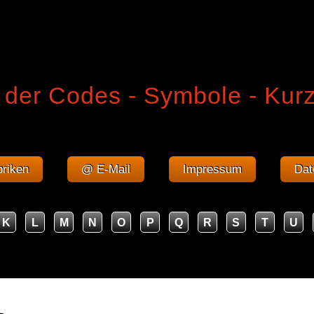
 der Codes - Symbole - Kur
riken
@ E-Mail
Impressum
Dat
K
L
M
N
O
P
Q
R
S
T
U