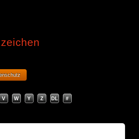
zzeichen
enschutz
V
W
Y
Z
DL
#