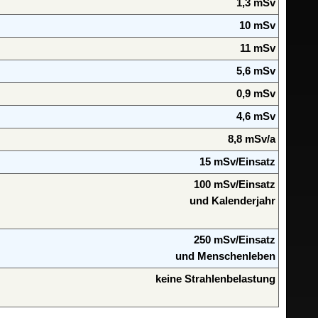
1,3 mSv
10 mSv
11 mSv
5,6 mSv
0,9 mSv
4,6 mSv
8,8 mSv/a
15 mSv/Einsatz
100 mSv/Einsatz
und Kalenderjahr
250 mSv/Einsatz
und Menschenleben
keine Strahlenbelastung