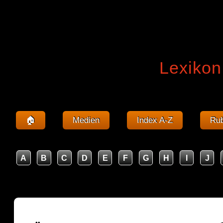
Lexikon
🏠
Medien
Index A-Z
Rub
A
B
C
D
E
F
G
H
I
J