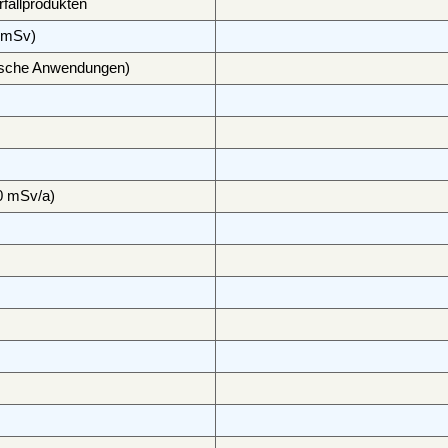
fallprodukten
3 mSv)
hnische Anwendungen)
20 mSv/a)