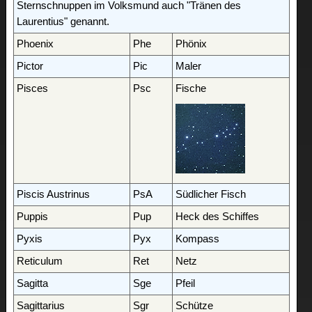
Sternschnuppen im Volksmund auch "Tränen des
Laurentius" genannt.
Phoenix
Phe
Phönix
Pictor
Pic
Maler
Pisces
Psc
Fische
Piscis Austrinus
PsA
Südlicher Fisch
Puppis
Pup
Heck des Schiffes
Pyxis
Pyx
Kompass
Reticulum
Ret
Netz
Sagitta
Sge
Pfeil
Sagittarius
Sgr
Schütze