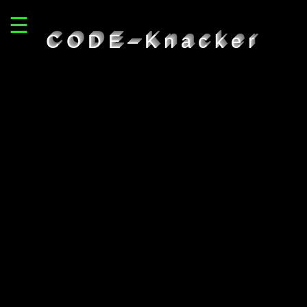
☰
CODE–Knacker