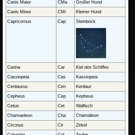
Canis Maior
CMa
Großer Hund
Canis Minor
CMi
Kleiner Hund
Capricornus
Cap
Steinbock
Carina
Car
Kiel des Schiffes
Cassiopeia
Cas
Kassiopeia
Centaurus
Cen
Kentaur
Cepheus
Cep
Kepheus
Cetus
Cet
Walfisch
Chamaeleon
Cha
Chamäleon
Circinus
Cir
Zirkel
Columba
Col
Taube