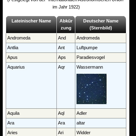
im Jahr 1922)
Lateinischer Name
Abkür
Deutscher Name
zung
(Sternbild)
Andromeda
And
Andromeda
Antlia
Ant
Luftpumpe
Apus
Aps
Paradiesvogel
Aquarius
Aqr
Wassermann
Aquila
Aql
Adler
Ara
Ara
altar
Aries
Ari
Widder