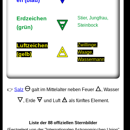
en (blau)
Erdzeichen
Stier, Jungfrau,
🜃
Steinbock
(grün)
Luftzeichen
Zwillinge,
🜁
Waage,
(gelb)
Wassermann
🜔
🜂
👉
Salz
galt im Mittelalter neben Feuer
, Wasser
🜄
🜃
🜁
, Erde
und Luft
als fünftes Element.
Liste der 88 offiziellen Sternbilder
(Festgelegt von der "Internationalen Astronomischen Union"