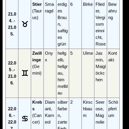
Stier
Sma
erdig
6
Birke
Flied
Bew
(Taur
ragd
es
er,
ahru
21.0
us)
Brau
Vergi
ng
4. -
♉
n,
ssm
21.0
saftig
einni
5.
es
cht,
grün
Rose
Zwill
Ony
hellg
5
Ulme
Jas
Kont
inge
x
elb,
min,
akt
22.0
(Ge
hellgr
Maigl
5 .-
♊
mini)
au,
öckc
21.0
him
hen
6.
melbl
au
Kreb
Diam
silber
2
Kirsc
Seer
Schö
22.0
s
ant,
farbe
hbau
ose,
pfert
6. -
(Can
Karn
n,
m
Mag
um
♋
22.0
cer)
eol
zarte
nolie
7.
Farb