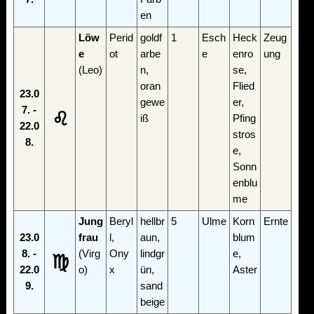
en
Löw
Perid
goldf
1
Esch
Heck
Zeug
e
ot
arbe
e
enro
ung
(Leo)
n,
se,
oran
Flied
23.0
gewe
er,
7. -
♌
iß
Pfing
22.0
stros
8.
e,
Sonn
enblu
me
Jung
Beryl
hellbr
5
Ulme
Korn
Ernte
23.0
frau
l,
aun,
blum
8. -
(Virg
Ony
lindgr
e,
♍
22.0
o)
x
ün,
Aster
9.
sand
beige