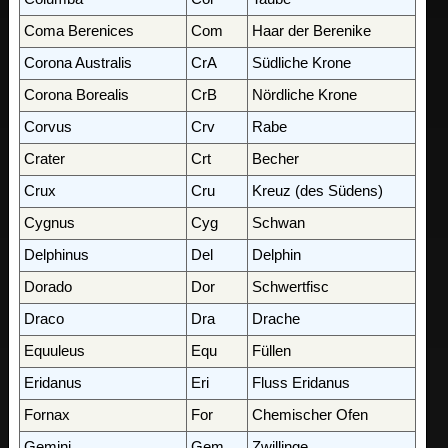
Coma Berenices
Com
Haar der Berenike
Corona Australis
CrA
Südliche Krone
Corona Borealis
CrB
Nördliche Krone
Corvus
Crv
Rabe
Crater
Crt
Becher
Crux
Cru
Kreuz (des Südens)
Cygnus
Cyg
Schwan
Delphinus
Del
Delphin
Dorado
Dor
Schwertfisc
Draco
Dra
Drache
Equuleus
Equ
Füllen
Eridanus
Eri
Fluss Eridanus
Fornax
For
Chemischer Ofen
Gemini
Gem
Zwillinge