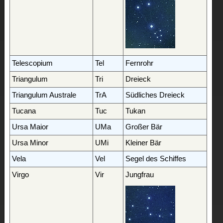
Telescopium
Tel
Fernrohr
Triangulum
Tri
Dreieck
Triangulum Australe
TrA
Südliches Dreieck
Tucana
Tuc
Tukan
Ursa Maior
UMa
Großer Bär
Ursa Minor
UMi
Kleiner Bär
Vela
Vel
Segel des Schiffes
Virgo
Vir
Jungfrau