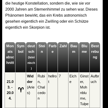
die heutige Konstellation, sondern die, wie sie vor
2000 Jahren am Sternenhimmel zu sehen war. Dieses
Phänomen bewirkt, das ein Krebs astronomisch
gesehen eigentlich ein Zwilling oder ein Schütze
eigentlich ein Skorpion ist.
Mon
Sym
deut
Stei
Farb
Zahl
Bau
Blu
Best
ats
bol
sch
n
e
m
me
rebu
absc
ng
(latei
hnitt
nisch
)
Wid
Rubi
hellro
7
Eich
Ginst
Aufbr
21.0
der
n,
t
e
er,
uch
3. -
(Arie
Chal
Moh
♈
20.0
s)
cedo
nblu
4.
n
me,
Tulpe