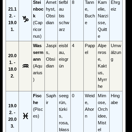
Stei
Amet
tiefbl
8
Tann
Kam
Ehrg
21.1
nboc
hyst,
au
e,
elie,
eiz
2. -
k
Obsi
bis
Buch
Narzi
♑
19.0
(Cap
dian
schw
e
sse,
1.
ricor
arz
Quitt
nus)
e
Was
Jaspi
eisbl
4
Papp
Alpe
Umw
serm
s,
au,
el
nros
älzun
20.0
ann
Obsi
eisgr
e,
g
1. -
♒
(Aqu
dian
ün
Kakt
18.0
arius
us,
2.
)
Myrr
he
Fisc
Saph
seeg
0
Weid
Mim
Hing
he
ir
rün,
e,
ose,
abe
19.0
(Pisc
türki
Ahor
Orch
2. -
♓
es)
s,
n
idee,
20.0
rosa,
Mist
3.
blass
el