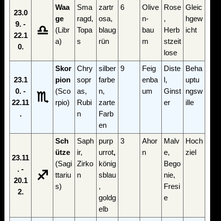
Waa
Sma
zartr
6
Olive
Rose
Gleic
23.0
ge
ragd,
osa,
n-
,
hgew
9. -
♎
(Libr
Topa
blaug
bau
Herb
icht
22.1
a)
s
rün
m
stzeit
0.
lose
Skor
Chry
silber
9
Feig
Diste
Beha
23.1
pion
sopr
farbe
enba
l,
uptu
0. -
(Sco
as,
n,
um
Ginst
ngsw
♏
22.11
rpio)
Rubi
zarte
er
ille
.
n
Farb
en
Sch
Saph
purp
3
Ahor
Malv
Hoch
ütze
ir,
urrot
,
n
e,
ziel
23.11
(Sagi
Zirko
könig
Bego
. -
♐
ttariu
n
sblau
nie,
20.1
s)
,
Fresi
2.
goldg
e
elb