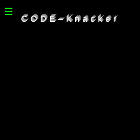
☰
CODE–Knacker