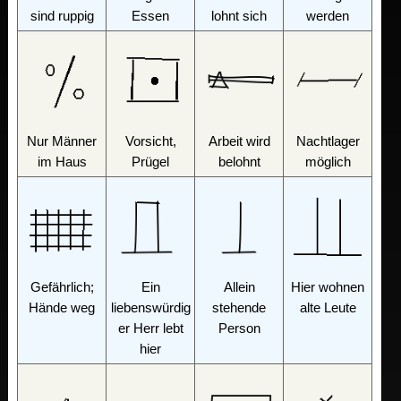
sind ruppig
Essen
lohnt sich
werden
Nur Männer
Vorsicht,
Arbeit wird
Nachtlager
im Haus
Prügel
belohnt
möglich
Gefährlich;
Ein
Allein
Hier wohnen
Hände weg
liebenswürdig
stehende
alte Leute
er Herr lebt
Person
hier