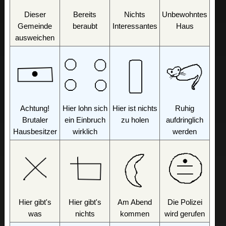
Dieser
Bereits
Nichts
Unbewohntes
Gemeinde
beraubt
Interessantes
Haus
ausweichen
Achtung!
Hier lohn sich
Hier ist nichts
Ruhig
Brutaler
ein Einbruch
zu holen
aufdringlich
Hausbesitzer
wirklich
werden
Hier gibt's
Hier gibt's
Am Abend
Die Polizei
was
nichts
kommen
wird gerufen