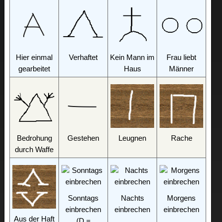
Hier einmal
Verhaftet
Kein Mann im
Frau liebt
gearbeitet
Haus
Männer
Bedrohung
Gestehen
Leugnen
Rache
durch Waffe
Sonntags
Nachts
Morgens
einbrechen
einbrechen
einbrechen
Aus der Haft
(D =