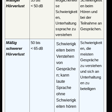
Mäßiger
35 bis
Möglicherwei
Schwierigkeit
Hörverlust
< 50 dB
se
en beim
Schwierigkeit
Hören und
en,
bei der
Unterhaltung
Teilnahme an
ssprache zu
Gesprächen.
verstehen
Mäßig
50 bis
Schwierigkeit
Schwierigk
schwerer
< 65 dB
en, die
eiten beim
Hörverlust
meisten
Verstehen
Gespräche
von
zu verstehen
Gespräche
und sich an
n; kann
Unterhaltung
laute
en zu
Sprache
beteiligen
ohne
Schwierigk
eiten hören