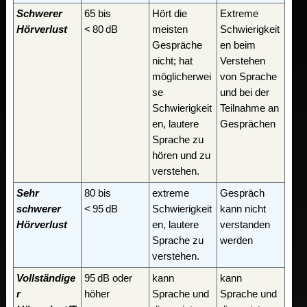
Schwerer
65 bis
Hört die
Extreme
Hörverlust
< 80 dB
meisten
Schwierigkeit
Gespräche
en beim
nicht; hat
Verstehen
möglicherwei
von Sprache
se
und bei der
Schwierigkeit
Teilnahme an
en, lautere
Gesprächen
Sprache zu
hören und zu
verstehen.
Sehr
80 bis
extreme
Gespräch
schwerer
< 95 dB
Schwierigkeit
kann nicht
Hörverlust
en, lautere
verstanden
Sprache zu
werden
verstehen.
Vollständige
95 dB oder
kann
kann
r
höher
Sprache und
Sprache und