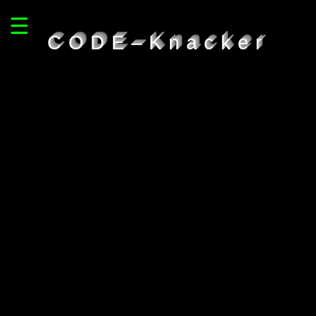
☰
CODE–Knacker