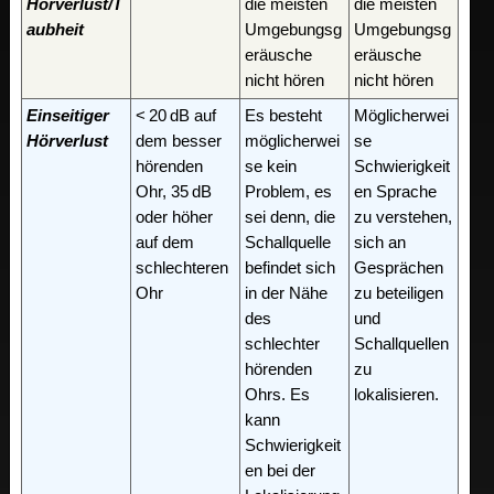
Hörverlust/T
die meisten
die meisten
aubheit
Umgebungsg
Umgebungsg
eräusche
eräusche
nicht hören
nicht hören
Einseitiger
< 20 dB auf
Es besteht
Möglicherwei
Hörverlust
dem besser
möglicherwei
se
hörenden
se kein
Schwierigkeit
Ohr, 35 dB
Problem, es
en Sprache
oder höher
sei denn, die
zu verstehen,
auf dem
Schallquelle
sich an
schlechteren
befindet sich
Gesprächen
Ohr
in der Nähe
zu beteiligen
des
und
schlechter
Schallquellen
hörenden
zu
Ohrs. Es
lokalisieren.
kann
Schwierigkeit
en bei der