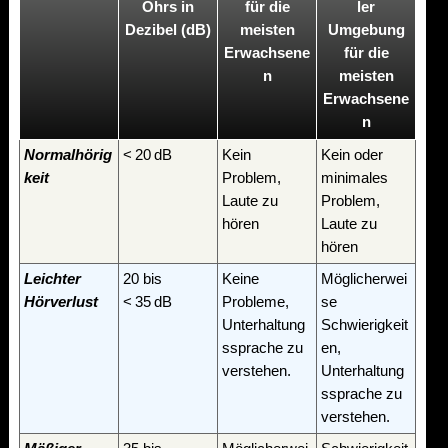
Ohrs in
für die
ler
Dezibel (dB)
meisten
Umgebung
Erwachsene
für die
n
meisten
Erwachsene
n
Normalhörig
< 20 dB
Kein
Kein oder
keit
Problem,
minimales
Laute zu
Problem,
hören
Laute zu
hören
Leichter
20 bis
Keine
Möglicherwei
Hörverlust
< 35 dB
Probleme,
se
Unterhaltung
Schwierigkeit
ssprache zu
en,
verstehen.
Unterhaltung
ssprache zu
verstehen.