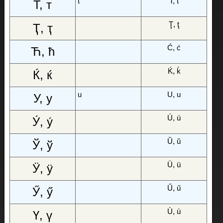
t
T, t
Т, т
Ţ, ţ
Ҭ, ҭ
Ć, ć
Ћ, ћ
Ḱ, ḱ
Ќ, ќ
u
U, u
У, у
Ú, ú
У́, у́
Ŭ, ŭ
Ў, ў
Ü, ü
Ӱ, ӱ
Ű, ű
Ӳ, ӳ
Ù, ù
Ү, ү