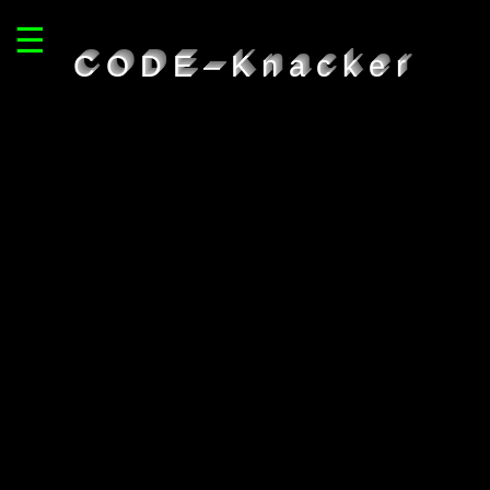
☰
CODE–Knacker