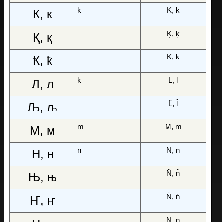
k
K, k
К, к
Ķ, ķ
Қ, қ
K̄, k̄
Ҟ, ҟ
k
L, l
Л, л
L̂, l̂
Љ, љ
m
M, m
М, м
n
N, n
Н, н
N̂, n̂
Њ, њ
Ṅ, ṅ
Ҥ, ҥ
Ṇ, ṇ