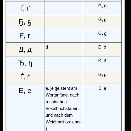
G̀, g̀
Ґ, ґ
Ğ, ğ
Ҕ, ҕ
Ġ, ġ
Ғ, ғ
d
D, d
Д, д
Đ, đ
Ђ, ђ
Ǵ, ǵ
Ѓ, ѓ
e, je (je steht am
E, e
Е, е
Wortanfang, nach
russischen
Vokalbuchstaben
und nach dem
Weichheitszeichen
)