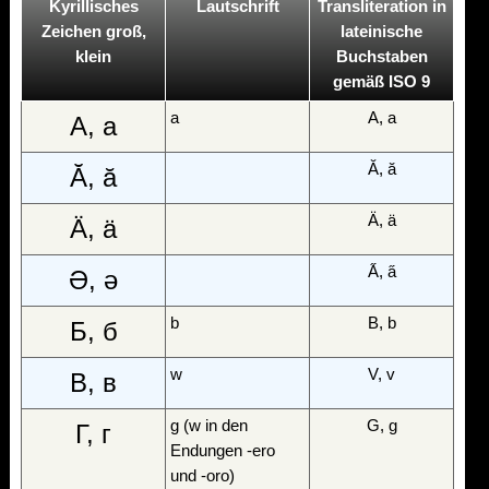
Kyrillisches
Lautschrift
Transliteration in
Zeichen groß,
lateinische
klein
Buchstaben
gemäß ISO 9
a
A, a
А, а
Ă, ă
Ӑ, ӑ
Ä, ä
Ӓ, ӓ
A̋, a̋
Ә, ә
b
B, b
Б, б
w
V, v
В, в
g (w in den
G, g
Г, г
Endungen -ero
und -oro)