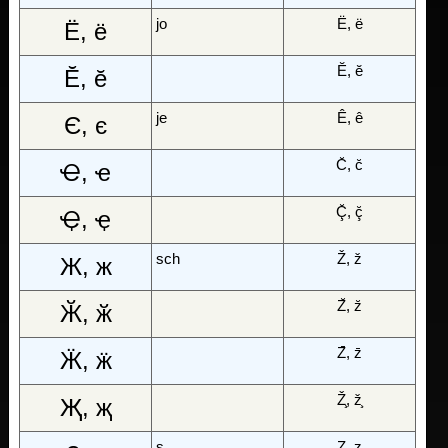
jo
Ë, ë
Ё, ё
Ĕ, ĕ
Ӗ, ӗ
je
Ê, ê
Є, є
C̆, c̆
Ҽ, ҽ
Ç̆, ç̆
Ҿ, ҿ
sch
Ž, ž
Ж, ж
Z̆, z̆
Ӂ, ӂ
Z̄, z̄
Ӝ, ӝ
Ž̧, ž̧
Җ, җ
s
Z, z