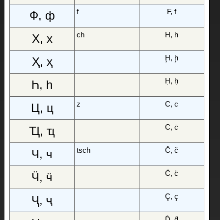
f
F, f
Ф, ф
ch
H, h
Х, х
Ḩ, ḩ
Ҳ, ҳ
Ḥ, ḥ
Һ, һ
z
C, c
Ц, ц
C̄, c̄
Ҵ, ҵ
tsch
Č, č
Ч, ч
C̈, c̈
Ӵ, ӵ
Ç, ç
Ҷ, ҷ
D̂, d̂