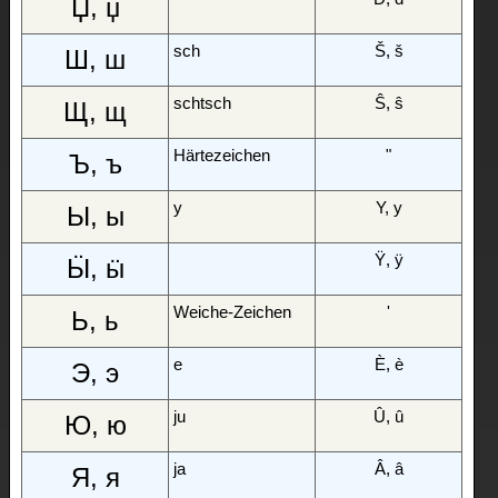
Џ, џ
sch
Š, š
Ш, ш
schtsch
Ŝ, ŝ
Щ, щ
Härtezeichen
ʺ
Ъ, ъ
y
Y, y
Ы, ы
Ÿ, ÿ
Ӹ, ӹ
Weiche-Zeichen
ʹ
Ь, ь
e
È, è
Э, э
ju
Û, û
Ю, ю
ja
Â, â
Я, я