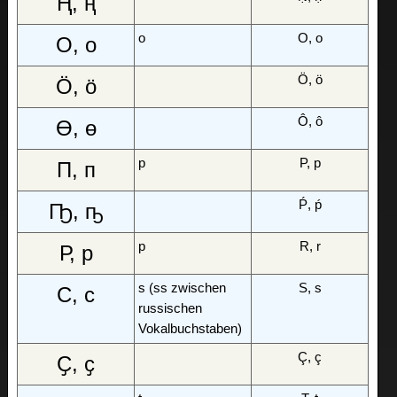
Ң, ң
o
O, o
О, о
Ö, ö
Ӧ, ӧ
Ô, ô
Ө, ө
p
P, p
П, п
Ṕ, ṕ
Ҧ, ҧ
p
R, r
Р, р
s (ss zwischen
S, s
С, с
russischen
Vokalbuchstaben)
Ç, ç
Ҫ, ҫ