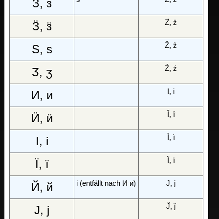
З, з
Z̈, z̈
Ӟ, ӟ
Ẑ, ẑ
Ѕ, ѕ
Ź, ź
Ӡ, ӡ
I, i
И, и
Î, î
Ӥ, ӥ
Ì, ì
І, і
Ï, ï
Ї, ї
i (entfällt nach И и)
J, j
Й, й
J̌, ǰ
Ј, ј