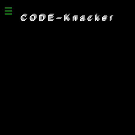
☰
CODE–Knacker