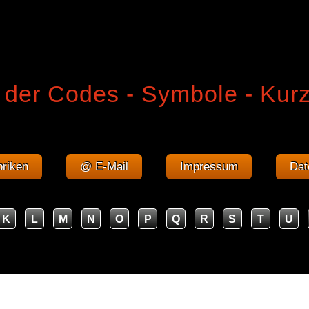
 der Codes - Symbole - Kur
riken
@ E-Mail
Impressum
Dat
K
L
M
N
O
P
Q
R
S
T
U