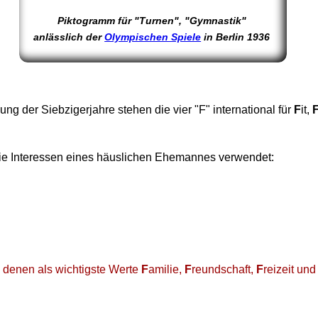
Piktogramm für "Turnen", "Gymnastik"
anlässlich der
Olympischen Spiele
in Berlin 1936
 der Siebzigerjahre stehen die vier "F" international für
F
it,
die Interessen eines häuslichen Ehemannes verwendet:
i denen als wichtigste Werte
F
amilie,
F
reundschaft,
F
reizeit un