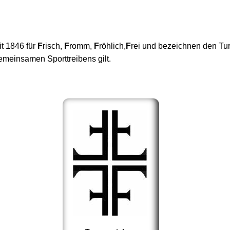
t 1846 für
F
risch,
F
romm,
F
röhlich,
F
rei und bezeichnen den Tur
gemeinsamen Sporttreibens gilt.