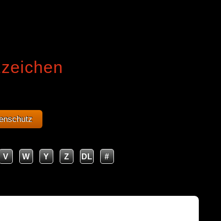
zzeichen
enschutz
V
W
Y
Z
DL
#