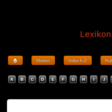
Lexikon
🏠
Medien
Index A-Z
Rub
A
B
C
D
E
F
G
H
I
J