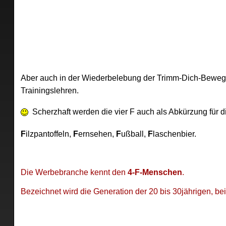
Aber auch in der Wiederbelebung der Trimm-Dich-Bewegung
Trainingslehren.
Scherzhaft werden die vier F auch als Abkürzung für 
F
ilzpantoffeln,
F
ernsehen,
F
ußball,
F
laschenbier.
Die Werbebranche kennt den
4-F-Menschen
.
Bezeichnet wird die Generation der 20 bis 30jährigen, be