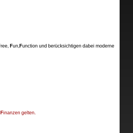
F
ree,
F
un,
F
unction und berücksichtigen dabei moderne
d
F
inanzen gelten.