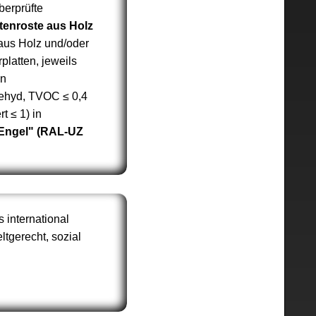
berprüfte
tenroste aus Holz
 aus Holz und/oder
platten, jeweils
en
ehyd, TVOC ≤ 0,4
 ≤ 1) in
Engel" (RAL-UZ
s international
tgerecht, sozial