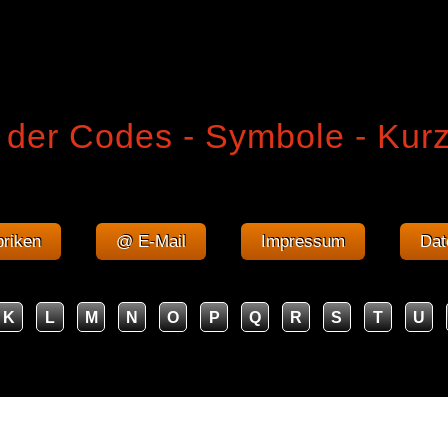
 der Codes - Symbole - Kur
riken
@ E-Mail
Impressum
Dat
K
L
M
N
O
P
Q
R
S
T
U