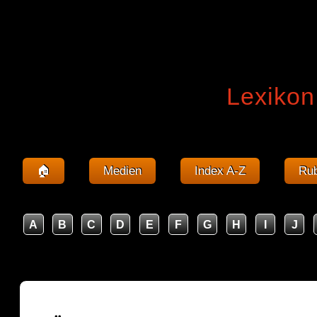
Lexikon
🏠
Medien
Index A-Z
Rub
A
B
C
D
E
F
G
H
I
J