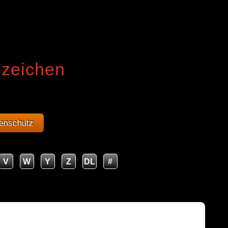
zzeichen
enschutz
V
W
Y
Z
DL
#