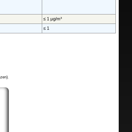
≤ 1 µg/m³
≤ 1
zen).