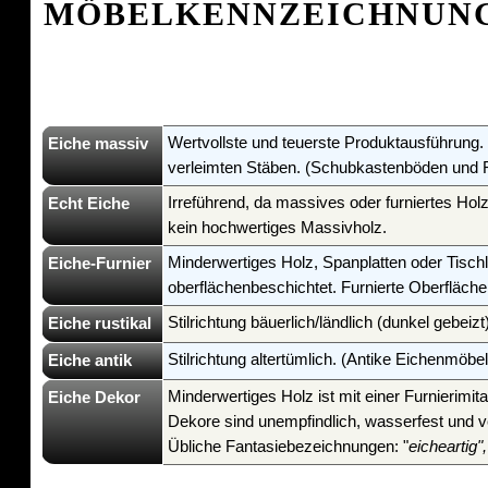
MÖBELKENNZEICHNUN
Wertvollste und teuerste Produktausführung
Eiche massiv
verleimten Stäben. (Schubkastenböden und R
Irreführend, da massives oder furniertes Hol
Echt Eiche
kein hochwertiges Massivholz.
Minderwertiges Holz, Spanplatten oder Tischl
Eiche-Furnier
oberflächenbeschichtet. Furnierte Oberflächen
Stilrichtung bäuerlich/ländlich (dunkel gebeizt
Eiche rustikal
Stilrichtung altertümlich. (Antike Eichenmöbe
Eiche antik
Minderwertiges Holz ist mit einer Furnierimi
Eiche Dekor
Dekore sind unempfindlich, wasserfest und 
Übliche Fantasiebezeichnungen: "
eicheartig",