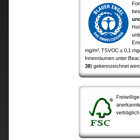
For
bes
und
Hol
unb
Emi
mg/m³, TSVOC ≤ 0,1 mg/m³
Innenräumen unter Beacht
38
) gekennzeichnet wer
Freiwilli
anerkannte
verträglic