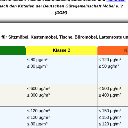
nach den Kriterien der Deutschen Gütegemeinschaft Möbel e. V.
(DGM)
 für Sitzmöbel, Kastenmöbel, Tische, Büromöbel, Lattenroste u
Klasse B
K
≤ 90 µg/m³
≤ 120 µg/m³
≤ 90 µg/m³
≤ 90 µg/m³
≤ 600 µg/m³
≤ 900 µg/m³
≤ 300 µg/m³
≤ 400 µg/m³
≤ 120 µg/m³
≤ 150 µg/m³
≤ 120 µg/m³
≤ 150 µg/m³
≤ 80 µg/m³
≤ 120 µg/m³