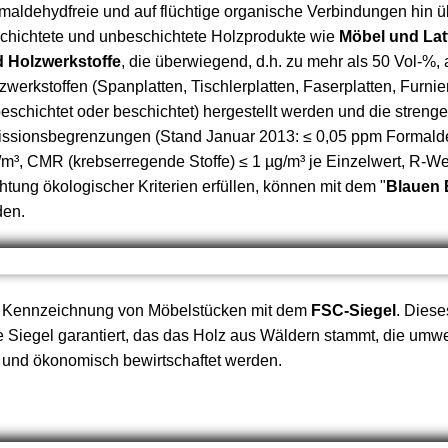
maldehydfreie und auf flüchtige organische Verbindungen hin ü
chichtete und unbeschichtete Holzprodukte wie
Möbel und Lat
 Holzwerkstoffe
, die überwiegend, d.h. zu mehr als 50 Vol-%,
zwerkstoffen (Spanplatten, Tischlerplatten, Faserplatten, Furnier
eschichtet oder beschichtet) hergestellt werden und die streng
ssionsbegrenzungen (Stand Januar 2013: ≤ 0,05 ppm Formald
, CMR (krebserregende Stoffe) ≤ 1 µg/m³ je Einzelwert, R-Wert
ung ökologischer Kriterien erfüllen, können mit dem "
Blauen 
den.
ge Kennzeichnung von Möbelstücken mit dem
FSC-Siegel
. Diese
 Siegel garantiert, das das Holz aus Wäldern stammt, die umwel
h und ökonomisch bewirtschaftet werden.