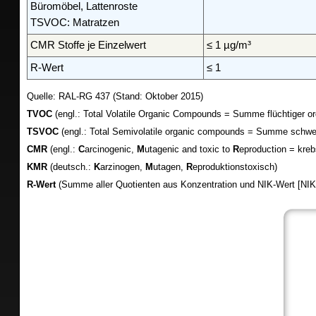
Büromöbel, Lattenroste
TSVOC: Matratzen
CMR Stoffe je Einzelwert
≤ 1 µg/m³
R-Wert
≤ 1
Quelle: RAL-RG 437 (Stand: Oktober 2015)
TVOC
(engl.: Total Volatile Organic Compounds = Summe flüchtiger o
TSVOC
(engl.: Total Semivolatile organic compounds = Summe schwer
CMR
(engl.:
C
arcinogenic,
M
utagenic and toxic to
R
eproduction = kreb
KMR
(deutsch.:
K
arzinogen,
M
utagen,
R
eproduktionstoxisch)
R-Wert
(Summe aller Quotienten aus Konzentration und NIK-Wert [NIK =