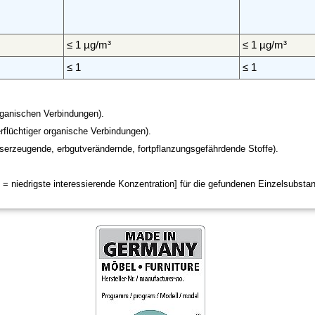
≤ 1 µg/m³
≤ 1 µg/m³
≤ 1
≤ 1
rganischen Verbindungen).
flüchtiger organische Verbindungen).
serzeugende, erbgutverändernde, fortpflanzungsgefährdende Stoffe).
 niedrigste interessierende Konzentration] für die gefundenen Einzelsubstan