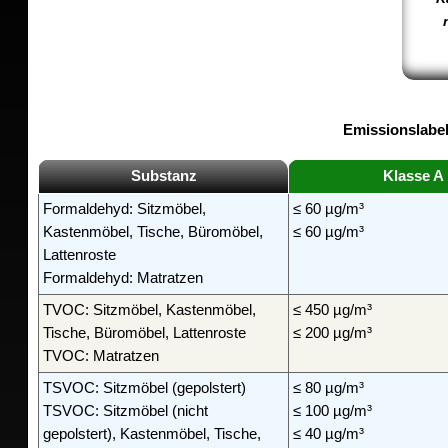
Emissionslabel
Substanz
Klasse A
Formaldehyd: Sitzmöbel,
≤ 60 µg/m³
Kastenmöbel, Tische, Büromöbel,
≤ 60 µg/m³
Lattenroste
Formaldehyd: Matratzen
TVOC: Sitzmöbel, Kastenmöbel,
≤ 450 µg/m³
Tische, Büromöbel, Lattenroste
≤ 200 µg/m³
TVOC: Matratzen
TSVOC: Sitzmöbel (gepolstert)
≤ 80 µg/m³
TSVOC: Sitzmöbel (nicht
≤ 100 µg/m³
gepolstert), Kastenmöbel, Tische,
≤ 40 µg/m³