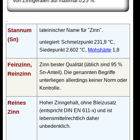
von Zinngeräten auf maximal 0,25 %.
.
Stannum
lateinischer Name für "Zinn".
(Sn)
unlegiert: Schmelzpunkt 231,9 °C,
Siedepunkt 2.602 °C,
Mohshärte
1,8
Feinzinn,
Zinn bester Qualität (üblich sind 95 %
Sn-Anteil). Die genannten Begriffe
Reinzinn
unterliegen allerdings keiner Norm oder
Kontrolle.
Reines
Hoher Zinngehalt, ohne Bleizusatz
(entspricht DIN EN 611-x) und ist
Zinn
lebensmittelrechtlich daher
unbedenklich.