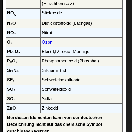
(Hirschhornsalz)
NO
Stickoxide
x
N₂O
Distickstoffoxid (Lachgas)
NO₃
Nitrat
O₃
Ozon
Pb₃O₄
Blei (II,IV)-oxid (Mennige)
P₂O₅
Phosphorpentoxid (Phosphat)
Si₃N₄
Siliciumnitrid
SF₆
Schwefelhexafluorid
SO₂
Schwefeldioxid
SO₄
Sulfat
ZnO
Zinkoxid
Bei diesen Elementen kann von der deutschen
Bezeichnung nicht auf das chemische Symbol
geschlossen werden