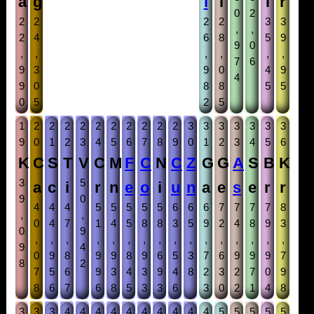
a
g
l
i
l
r
0
2
2
2
2
2
3
3
,
,
2
4
6
8
5
9
9
0
,
,
,
,
,
,
7
6
9
3
9
0
4
9
4
9
0
8
8
5
5
0
5
2
5
1
2
2
2
2
2
2
2
2
2
2
3
3
3
3
3
3
3
9
0
1
2
3
4
5
6
7
8
9
0
1
2
3
4
5
6
K
C
S
T
V
C
M
F
C
N
C
Z
G
G
A
S
B
K
3
5
a
c
i
r
n
e
o
i
u
n
a
e
s
e
r
r
9
0
4
4
4
5
5
5
5
5
6
6
6
7
7
7
7
8
,
,
0
4
7
1
4
5
8
8
3
5
9
2
4
8
9
3
0
9
,
,
,
,
,
,
,
,
,
,
,
,
,
,
,
,
9
4
0
9
8
9
9
8
9
6
5
3
7
6
9
9
9
7
8
2
7
5
6
9
3
4
3
9
4
8
2
3
2
7
0
9
8
6
7
6
8
5
3
3
6
3
0
2
1
4
8
3
3
3
4
4
4
4
4
4
4
4
4
4
5
5
5
5
5