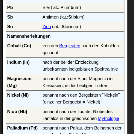
Pb
Blei (lat.:
P
lum
b
um)
Sb
Antimon (lat.:
S
ti
b
ium)
Sn
Zinn
(lat.:
S
ta
n
num)
Namensherleitungen
Cobalt (Co)
von den
Bergleuten
nach den Kobolden
genannt
Indium (In)
nach der bei der Entdeckung
unbekannten indigoblauen Spektrallinie
Magnesium
benannt nach der Stadt Magnesia in
(Mg)
Kleinasien, in der heutigen Türkei
Nickel (Ni)
benannt nach den Bergeistern "Nickeln"
(einzelner Berggeist = Nickel)
Niob (Nb)
benannt nach der Tochter Niobe des
Tantalos in der griechischen
Mythologie
Palladium (Pd)
benannt nach Pallas, dem Beinamen der