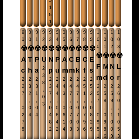
9
1
5
1
8
9
9
9
9
9
9
9
9
9
9
1
1
1
1
9
0
1
2
3
4
5
6
7
8
9
0
0
0
0
0
1
2
3
☢️
☢️
☢️
☢️
☢️
☢️
☢️
☢️
☢️
☢️
☢️
☢️
☢️
☢️
☢️
A
T
P
U
N
P
A
C
B
C
E
F
M
N
L
2
c
h
a
p
u
m
m
k
f
s
3
m
d
o
r
2
2
2
2
2
2
2
2
2
2
8
2
3
3
3
4
4
4
4
5
5
2
2
2
2
,
7
2
1
7
4
3
7
7
1
2
5
5
5
6
0
,
,
,
,
,
,
,
,
,
,
7
8
9
0
3
0
0
0
0
0
0
0
0
0
0
,
,
,
,
2
4
4
4
6
6
7
7
7
8
0
0
1
1
7
8
4
1
0
0
9
2
9
9
0
0
8
2
2
4
3
3
6
9
5
8
0
5
1
6
9
3