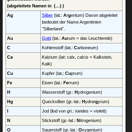
(abgeleitete Namen in (…) )
Ag
Silber
(lat.:
A
r
g
entum) Davon abgeleitet
bedeutet der Name Argentinien
"Silberland".
Au
Gold
(lat.:
Au
rum = das Leuchtende)
C
Kohlenstoff (lat.:
C
arboneum)
Ca
Kalzium (lat: calx, calcis = Kalkstein,
Kalk)
Cu
Kupfer (lat,:
Cu
prum)
Fe
Eisen (lat.:
Fe
rrum)
H
Wasserstoff (gr.:
H
ydrogenium)
Hg
Quecksilber (gr.-lat.:
H
ydrar
g
yrum)
I
Jod (
I
od von gri.: ioeides = violett)
N
Stickstoff (gr.-lat.:
N
itrogenium)
O
Sauerstoff (gr.-lat.:
O
xygenium)