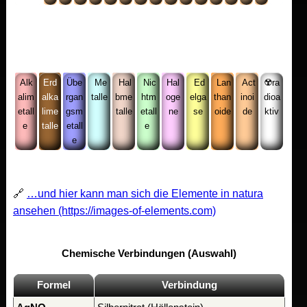
Alk
Erd
Übe
Me
Hal
Nic
Hal
Ed
Lan
Act
☢️ra
alim
alka
rgan
talle
bme
htm
oge
elga
than
inoi
dioa
etall
lime
gsm
talle
etall
ne
se
oide
de
ktiv
e
talle
etall
e
e
🔗
…und hier kann man sich die Elemente in natura
ansehen (https://images-of-elements.com)
Chemische Verbindungen (Auswahl)
Formel
Verbindung