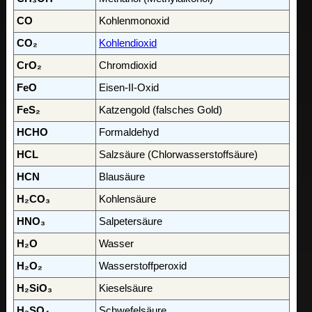
CO
Kohlenmonoxid
CO₂
Kohlendioxid
CrO₂
Chromdioxid
FeO
Eisen-II-Oxid
FeS₂
Katzengold (falsches Gold)
HCHO
Formaldehyd
HCL
Salzsäure (Chlorwasserstoffsäure)
HCN
Blausäure
H₂CO₃
Kohlensäure
HNO₃
Salpetersäure
H₂O
Wasser
H₂O₂
Wasserstoffperoxid
H₂SiO₃
Kieselsäure
H₂SO₄
Schwefelsäure