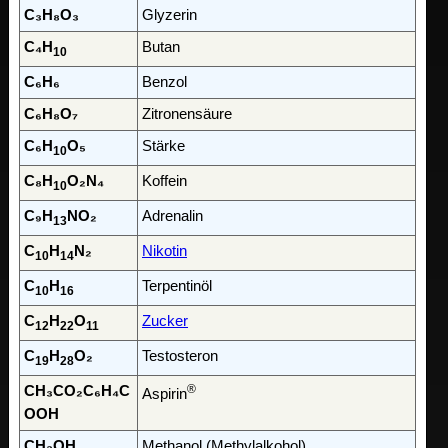
C₃H₈O₃
Glyzerin
C₄H
Butan
10
C₆H₆
Benzol
C₆H₈O₇
Zitronensäure
C₆H
O₅
Stärke
10
C₈H
O₂N₄
Koffein
10
C₉H
NO₂
Adrenalin
13
C
H
N₂
Nikotin
10
14
C
H
Terpentinöl
10
16
C
H
O
Zucker
12
22
11
C
H
O₂
Testosteron
19
28
®
CH₃CO₂C₆H₄C
Aspirin
OOH
CH₃OH
Methanol (Methylalkohol)