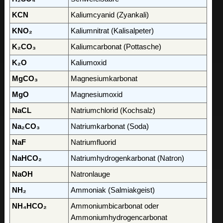
KCN
Kaliumcyanid (Zyankali)
KNO₂
Kaliumnitrat (Kalisalpeter)
K₂CO₃
Kaliumcarbonat (Pottasche)
K₂O
Kaliumoxid
MgCO₃
Magnesiumkarbonat
MgO
Magnesiumoxid
NaCL
Natriumchlorid (Kochsalz)
Na₂CO₃
Natriumkarbonat (Soda)
NaF
Natriumfluorid
NaHCO₂
Natriumhydrogenkarbonat (Natron)
NaOH
Natronlauge
NH₂
Ammoniak (Salmiakgeist)
NH₄HCO₂
Ammoniumbicarbonat oder
Ammoniumhydrogencarbonat