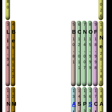
8
0
0
2
6
3
4
5
6
7
8
9
1
0
L
B
B
C
N
O
F
N
1
1
1
1
1
i
e
0
2
4
5
8
e
6
9
,
,
,
,
,
,
,
2
8
0
0
9
9
9
0
0
1
1
0
9
9
4
1
,
1
7
9
8
2
1
2
8
0
1
1
1
1
1
1
1
1
1
2
3
4
5
6
7
8
N
M
A
S
P
S
C
A
3
3