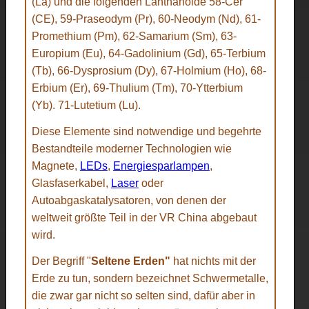
(La) und die folgenden Lanthanoide 58-Cer
(CE), 59-Praseodym (Pr), 60-Neodym (Nd), 61-
Promethium (Pm), 62-Samarium (Sm), 63-
Europium (Eu), 64-Gadolinium (Gd), 65-Terbium
(Tb), 66-Dysprosium (Dy), 67-Holmium (Ho), 68-
Erbium (Er), 69-Thulium (Tm), 70-Ytterbium
(Yb). 71-Lutetium (Lu).
Diese Elemente sind notwendige und begehrte
Bestandteile moderner Technologien wie
Magnete,
LEDs
,
Energiesparlampen
,
Glasfaserkabel,
Laser
oder
Autoabgaskatalysatoren, von denen der
weltweit größte Teil in der VR China abgebaut
wird.
Der Begriff "
Seltene Erden"
hat nichts mit der
Erde zu tun, sondern bezeichnet Schwermetalle,
die zwar gar nicht so selten sind, dafür aber in