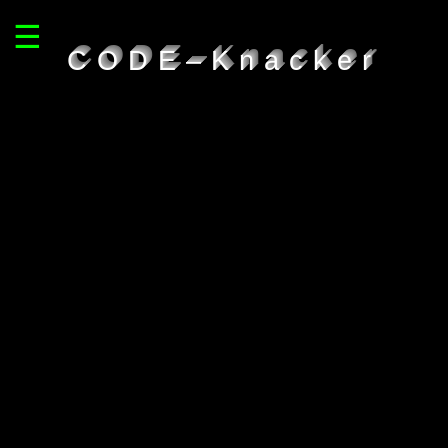
☰
CODE–Knacker