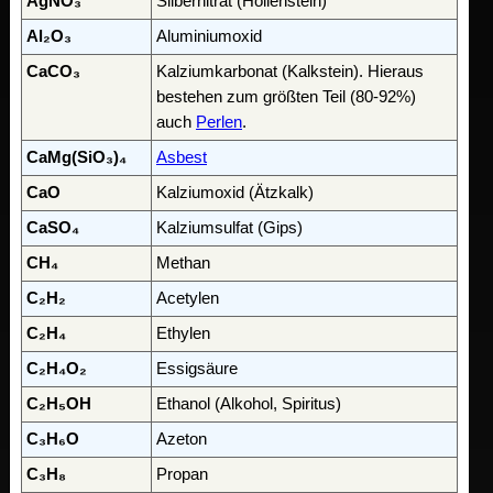
AgNO₃
Silbernitrat (Höllenstein)
Al₂O₃
Aluminiumoxid
CaCO₃
Kalziumkarbonat (Kalkstein). Hieraus
bestehen zum größten Teil (80-92%)
auch
Perlen
.
CaMg(SiO₃)₄
Asbest
CaO
Kalziumoxid (Ätzkalk)
CaSO₄
Kalziumsulfat (Gips)
CH₄
Methan
C₂H₂
Acetylen
C₂H₄
Ethylen
C₂H₄O₂
Essigsäure
C₂H₅OH
Ethanol (Alkohol, Spiritus)
C₃H₆O
Azeton
C₃H₈
Propan