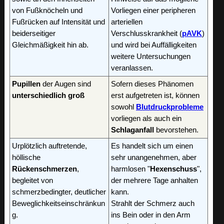
von Fußknöcheln und
Vorliegen einer peripheren
Fußrücken auf Intensität und
arteriellen
beiderseitiger
Verschlusskrankheit (
pAVK
)
Gleichmäßigkeit hin ab.
und wird bei Auffälligkeiten
weitere Untersuchungen
veranlassen.
Pupillen
der Augen sind
Sofern dieses Phänomen
unterschiedlich groß
erst aufgetreten ist, können
sowohl
Blutdruckprobleme
vorliegen als auch ein
Schlaganfall
bevorstehen.
Urplötzlich auftretende,
Es handelt sich um einen
höllische
sehr unangenehmen, aber
Rückenschmerzen
,
harmlosen "
Hexenschuss
",
begleitet von
der mehrere Tage anhalten
schmerzbedingter, deutlicher
kann.
Beweglichkeitseinschränkun
Strahlt der Schmerz auch
g.
ins Bein oder in den Arm