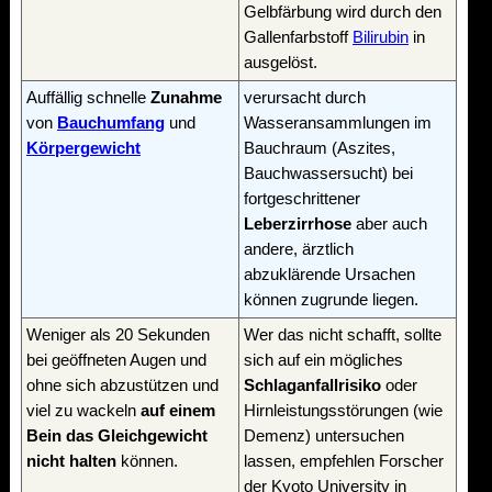
Gelbfärbung wird durch den
Gallenfarbstoff
Bilirubin
in
ausgelöst.
Auffällig schnelle
Zunahme
verursacht durch
von
Bauchumfang
und
Wasseransammlungen im
Körpergewicht
Bauchraum (Aszites,
Bauchwassersucht) bei
fortgeschrittener
Leberzirrhose
aber auch
andere, ärztlich
abzuklärende Ursachen
können zugrunde liegen.
Weniger als 20 Sekunden
Wer das nicht schafft, sollte
bei geöffneten Augen und
sich auf ein mögliches
ohne sich abzustützen und
Schlaganfallrisiko
oder
viel zu wackeln
auf einem
Hirnleistungsstörungen (wie
Bein das Gleichgewicht
Demenz) untersuchen
nicht halten
können.
lassen, empfehlen Forscher
der Kyoto University in