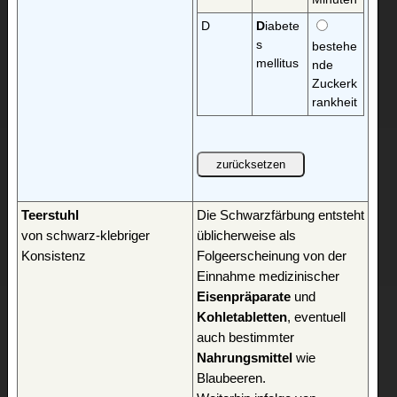
D
D
iabete
s
bestehe
mellitus
nde
Zuckerk
rankheit
Teerstuhl
Die Schwarzfärbung entsteht
von schwarz-klebriger
üblicherweise als
Konsistenz
Folgeerscheinung von der
Einnahme medizinischer
Eisenpräparate
und
Kohletabletten
, eventuell
auch bestimmter
Nahrungsmittel
wie
Blaubeeren.