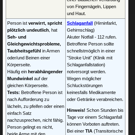
von Fingernägeln, Lippen
und Haut.
Person ist
verwirrt, spricht
Schlaganfall
(Hirninfarkt,
plötzlich undeutlich
, hat
Gehirnschlag)
Seh- und
Akuter Notfall - 112 rufen.
Gleichgewichtsprobleme,
Betroffene Person sollte
Taubheitsgefühl
in Armen
schnellstmöglich in einer
oder/und Beinen einer
"Stroke Unit" (Klinik mit
Körperseite.
Schlaganfallstation)
Häufig ein
herabhängender
notversorgt werden.
Mundwinkel
auf der
Wegen möglicher
gleichen Körperseite.
Schluckstörungen
Tests:
Betroffene Person ist
keinesfalls Medikamente
nach Aufforderung zu
oder Getränke verabreichen.
lächeln, zu pfeifen oder einen
Hinweis!
Schon Stunden bis
einfach Satz
Tage vor einem Schlaganfall
nachzusprechen, nicht fähig.
können Vorboten auftreten.
Person gelingt es nicht,
Bei einer
TIA
(Transitorische
beide Arme mit den