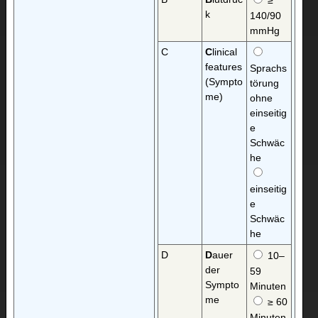
≥
k
140/90
mmHg
C
C
linical
features
Sprachs
(Sympto
törung
me)
ohne
einseitig
e
Schwäc
he
einseitig
e
Schwäc
he
D
D
auer
10–
der
59
Sympto
Minuten
me
≥ 60
Minuten