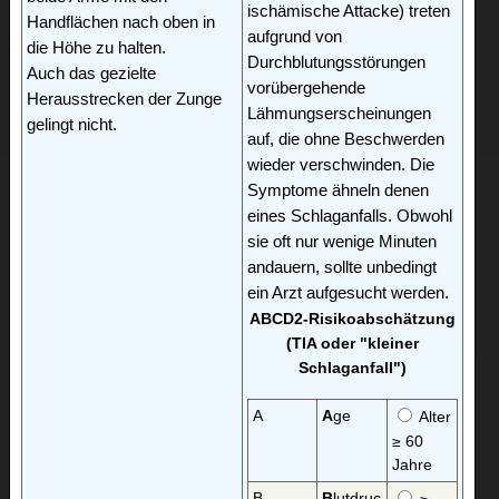
ischämische Attacke) treten
Handflächen nach oben in
aufgrund von
die Höhe zu halten.
Durchblutungsstörungen
Auch das gezielte
vorübergehende
Herausstrecken der Zunge
Lähmungserscheinungen
gelingt nicht.
auf, die ohne Beschwerden
wieder verschwinden. Die
Symptome ähneln denen
eines Schlaganfalls. Obwohl
sie oft nur wenige Minuten
andauern, sollte unbedingt
ein Arzt aufgesucht werden.
ABCD2-Risikoabschätzung
(TIA oder "kleiner
Schlaganfall")
A
A
ge
Alter
≥ 60
Jahre
B
B
lutdruc