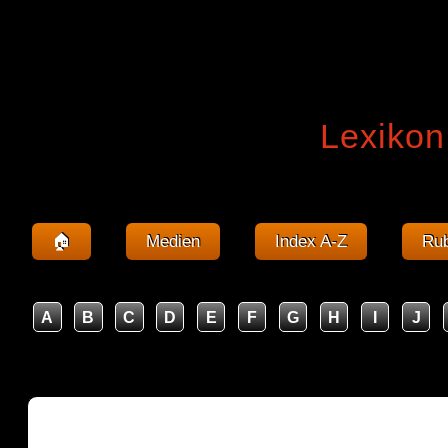
Lexikon
🏠
Medien
Index A-Z
Rub
A
B
C
D
E
F
G
H
I
J