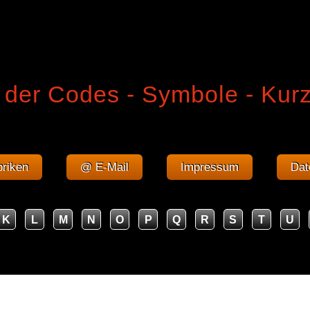
 der Codes - Symbole - Kur
riken
@ E-Mail
Impressum
Dat
K
L
M
N
O
P
Q
R
S
T
U