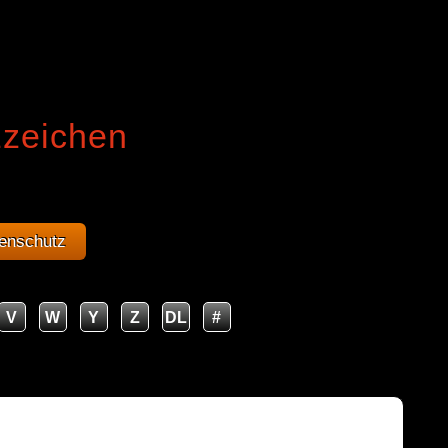
zzeichen
enschutz
V
W
Y
Z
DL
#