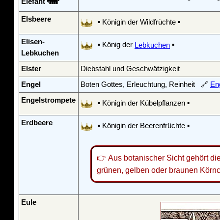
🐘
Elefant
Elsbeere
▪ Königin der Wildfrüchte ▪
Elisen-
▪ König der
Lebkuchen
▪
Lebkuchen
Elster
Diebstahl und Geschwätzigkeit
Engel
Boten Gottes, Erleuchtung, Reinheit 🔗
En
Engelstrompete
▪ Königin der Kübelpflanzen ▪
Erdbeere
▪ Königin der Beerenfrüchte ▪
👉 Aus botanischer Sicht gehört di
grünen, gelben oder braunen Körnch
Eule